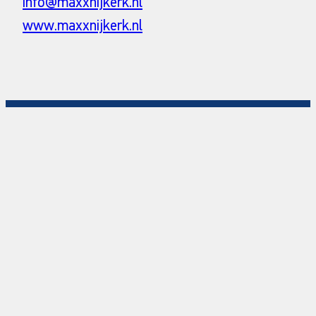
info@maxxnijkerk.nl
www.maxxnijkerk.nl
© HELLA GmbH & Co. KGaA
Privacy
Algemene voorwaarden