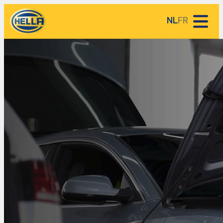
NL
FR
HELLA Service Partners
HELLA kennisbank
Over HELLA