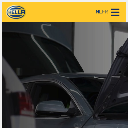
NL
FR
HELLA Service Partners
HELLA kennisbank
Over HELLA