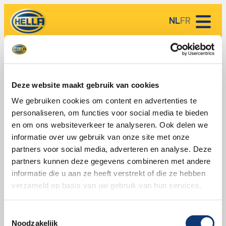
NL
FR
Kennis rondom Koplampen
Deze website maakt gebruik van cookies
Welkom bij de ‘Koplampen’ categorie van de HELLA
HELLA Service Partners
We gebruiken cookies om content en advertenties te
Kennisbank, waar we ons verdiepen in alles wat met
personaliseren, om functies voor social media te bieden
HELLA kennisbank
autokoplampen te maken heeft. HELLA, als toonaangevende
en om ons websiteverkeer te analyseren. Ook delen we
expert in de auto-onderdelen industrie, biedt uitgebreide
Over HELLA
informatie over uw gebruik van onze site met onze
informatie en tips over de keuze, installatie, onderhoud en
partners voor social media, adverteren en analyse. Deze
innovaties in koplampen. Onze artikelen zijn ontworpen om u
partners kunnen deze gegevens combineren met andere
te voorzien van de kennis die u nodig heeft om de beste
informatie die u aan ze heeft verstrekt of die ze hebben
beslissingen te nemen voor uw autoverlichting.
verzameld op basis van uw gebruik van hun services.
Toestemmingsselectie
Noodzakelijk