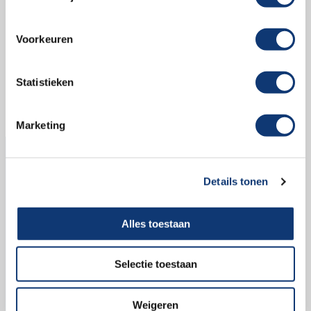
Voorkeuren
Statistieken
Het onderhouden en
schoonmaken van
koplampen
Marketing
Details tonen
Alles toestaan
© HELLA GmbH & Co. KGaA
Selectie toestaan
Privacy
Algemene voorwaarden
Weigeren