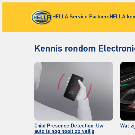
HELLA Service Partners
HELLA ken
Kennis rondom Electroni
Child Presence Detection: Uw
Wat zi
auto is nog nooit zo veilig