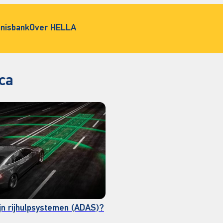
nisbank
Over HELLA
ca
jn rijhulpsystemen (ADAS)?