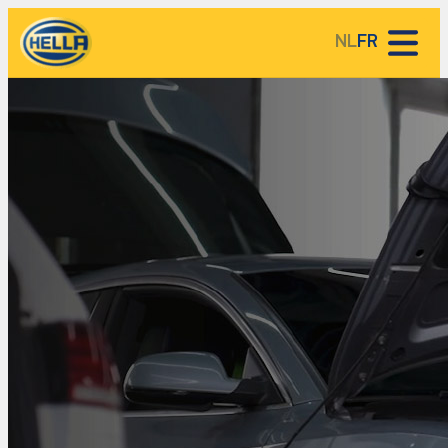
NL
FR
HELLA Service Partner Lieux
HELLA base de connaissances
A propos de HELLA