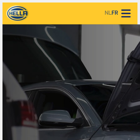
NL
FR
HELLA Service Partner Lieux
HELLA base de connaissances
A propos de HELLA