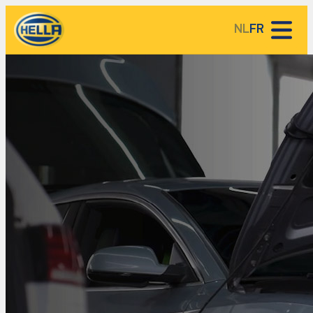
NL
FR
HELLA Service Partner Lieux
HELLA base de connaissances
A propos de HELLA