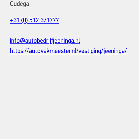
Oudega
+31 (0) 512 371777
info@autobedrijfjeeninga.nl
https://autovakmeester.nl/vestiging/jeeninga/
© HELLA GmbH & Co. KGaA